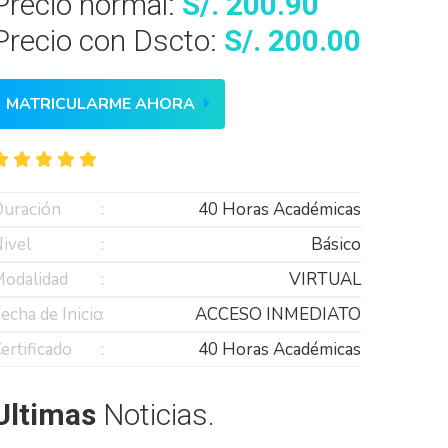
Precio normal:
S/. 200.90
Precio con Dscto:
S/. 200.00
MATRICULARME AHORA
uración
40 Horas Académicas
ivel
Básico
odalidad
VIRTUAL
echa de Inicio
ACCESO INMEDIATO
ertificado
40 Horas Académicas
Ultimas
Noticias.