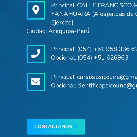
Principal:
CALLE FRANCISCO M
YANAHUARA (A espaldas de C
Ejercito)
Ciudad:
Arequipa-Perú
Principal:
(054) +51 958 336 6
Opcional:
(054) +51 626963
Principal:
cursospsicoune@gma
Opcional:
cientificopsicoune@g
CONTACTANOS