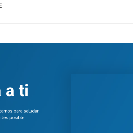
E
a ti
arnos para saludar,
tes posible.