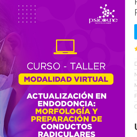
D
N
M
F
C