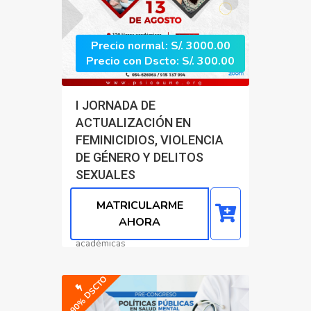
Precio normal: S/. 3000.00
Precio con Dscto: S/. 300.00
I JORNADA DE
ACTUALIZACIÓN EN
FEMINICIDIOS, VIOLENCIA
DE GÉNERO Y DELITOS
SEXUALES
Modalidad:
VIRTUAL
MATRICULARME
INICIO:
ACCESO INMEDIATO
AHORA
CERTIFICADO:
120 horas
académicas
Psicología Clínica
-90% DSCTO