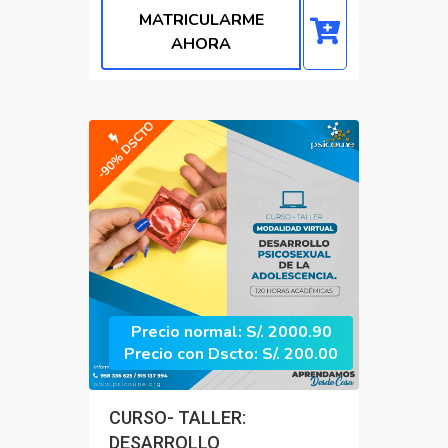
MATRICULARME
AHORA
-90% DSCTO
Precio normal: S/. 2000.90
Precio con Dscto: S/. 200.00
CURSO- TALLER:
DESARROLLO