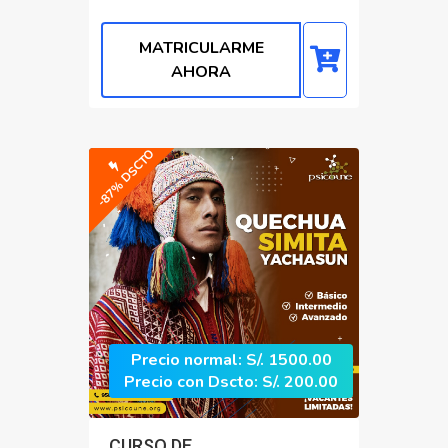
MATRICULARME
AHORA
-87% DSCTO
Precio normal: S/. 1500.00
Precio con Dscto: S/. 200.00
CURSO DE