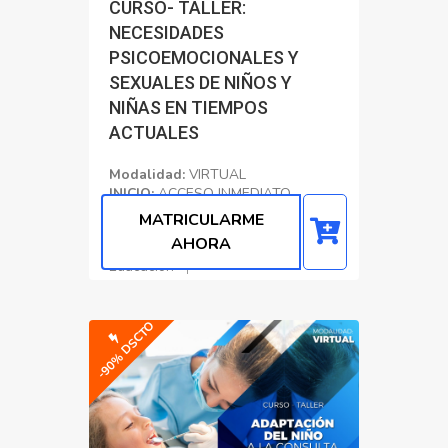
CURSO- TALLER:
NECESIDADES
PSICOEMOCIONALES Y
SEXUALES DE NIÑOS Y
NIÑAS EN TIEMPOS
ACTUALES
Modalidad:
VIRTUAL
INICIO:
ACCESO INMEDIATO
CERTIFICADO:
80 Horas
MATRICULARME
Académicas
AHORA
Educacion
-90% DSCTO