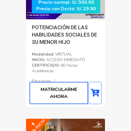
Precio normal: S/. 500.00
Precio con Dscto: S/. 29.90
POTENCIACIÓN DE LAS
HABILIDADES SOCIALES DE
SU MENOR HIJO
Modalidad:
VIRTUAL
INICIO:
ACCESO INMEDIATO
CERTIFICADO:
80 Horas
Académicas
Educacion
MATRICULARME
AHORA
-91% DSCTO