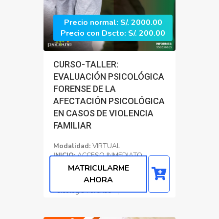
Precio normal: S/. 2000.00
Precio con Dscto: S/. 200.00
CURSO-TALLER:
EVALUACIÓN PSICOLÓGICA
FORENSE DE LA
AFECTACIÓN PSICOLÓGICA
EN CASOS DE VIOLENCIA
FAMILIAR
Modalidad:
VIRTUAL
INICIO:
ACCESO INMEDIATO
CERTIFICADO:
90 Horas
MATRICULARME
Academicas
AHORA
Psicología Forense