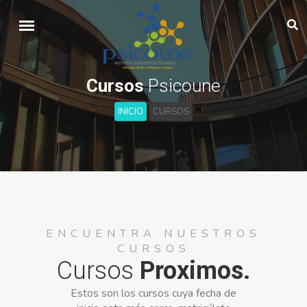
Cursos
Psicoune
INICIO
CURSOS
ENCUENTRA NUESTROS
CURSOS
Cursos
Proximos.
Estos son los cursos cuya fecha de