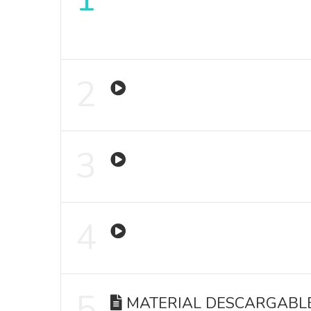
2
3
4
5
MATERIAL DESCARGABL