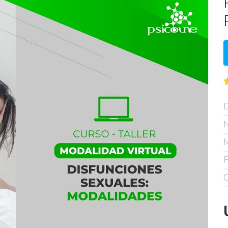
D
N
M
F
C