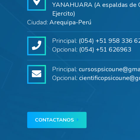
YANAHUARA (A espaldas de C
Ejercito)
Ciudad:
Arequipa-Perú
Principal:
(054) +51 958 336 6
Opcional:
(054) +51 626963
Principal:
cursospsicoune@gma
Opcional:
cientificopsicoune@g
CONTACTANOS