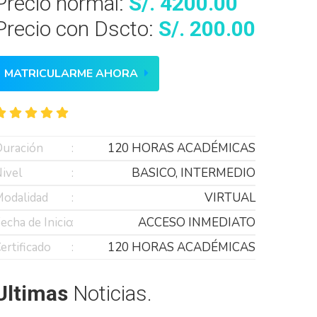
Precio normal:
S/. 4200.00
Precio con Dscto:
S/. 200.00
MATRICULARME AHORA
uración
120 HORAS ACADÉMICAS
ivel
BASICO, INTERMEDIO
odalidad
VIRTUAL
echa de Inicio
ACCESO INMEDIATO
ertificado
120 HORAS ACADÉMICAS
Ultimas
Noticias.