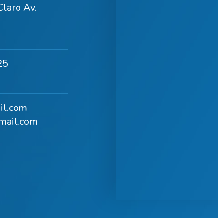
laro Av.
25
il.com
mail.com