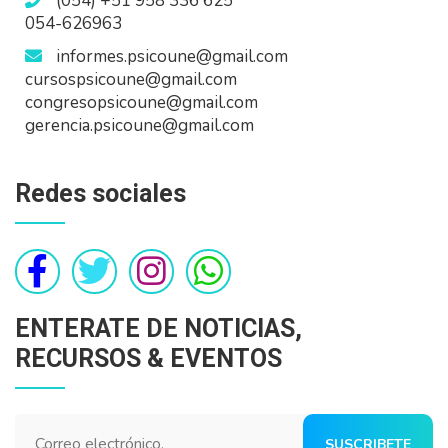
(054) +51 958 336 625
054-626963
informes.psicoune@gmail.com
cursospsicoune@gmail.com
congresopsicoune@gmail.com
gerencia.psicoune@gmail.com
Redes sociales
ENTERATE DE NOTICIAS,
RECURSOS & EVENTOS
SUSCRIBETE