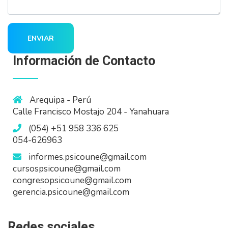
ENVIAR
Información de Contacto
Arequipa - Perú
Calle Francisco Mostajo 204 - Yanahuara
(054) +51 958 336 625
054-626963
informes.psicoune@gmail.com
cursospsicoune@gmail.com
congresopsicoune@gmail.com
gerencia.psicoune@gmail.com
Redes sociales