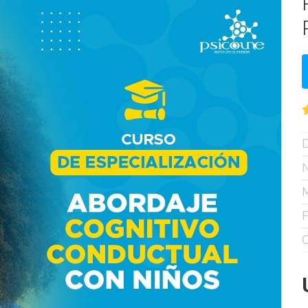
D
N
M
F
C