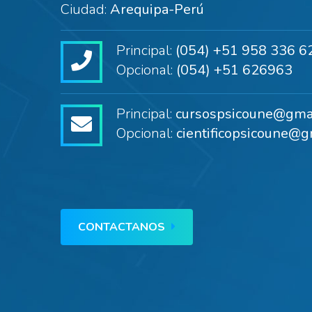
Ciudad:
Arequipa-Perú
Principal:
(054) +51 958 336 6
Opcional:
(054) +51 626963
Principal:
cursospsicoune@gma
Opcional:
cientificopsicoune@g
CONTACTANOS