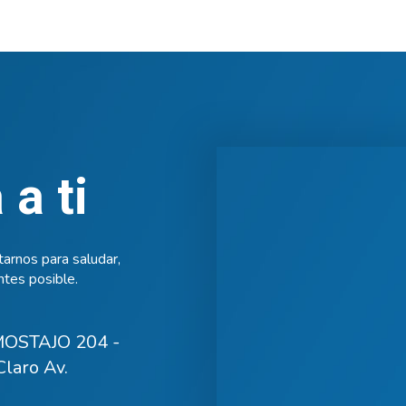
a ti
arnos para saludar,
tes posible.
OSTAJO 204 -
laro Av.