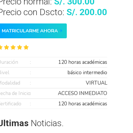
Precio normal:
S/. 300.00
Precio con Dscto:
S/. 200.00
MATRICULARME AHORA
uración
120 horas académicas
ivel
básico intermedio
odalidad
VIRTUAL
echa de Inicio
ACCESO INMEDIATO
ertificado
120 horas académicas
Ultimas
Noticias.