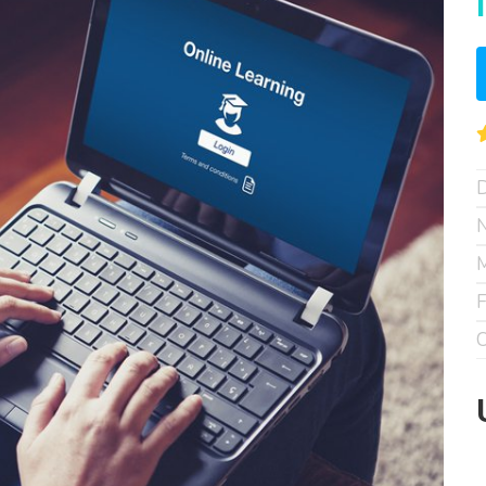
D
N
M
F
C