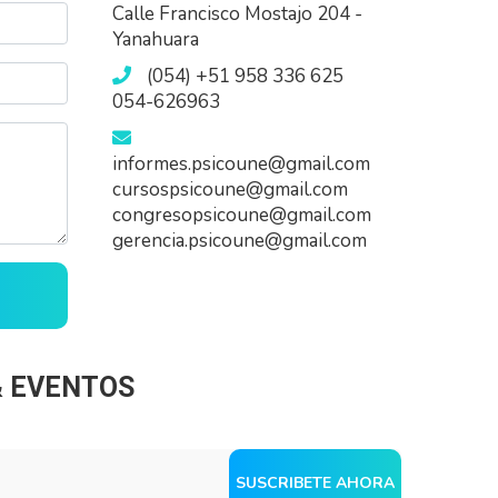
Calle Francisco Mostajo 204 -
Yanahuara
(054) +51 958 336 625
054-626963
informes.psicoune@gmail.com
cursospsicoune@gmail.com
congresopsicoune@gmail.com
gerencia.psicoune@gmail.com
& EVENTOS
SUSCRIBETE AHORA