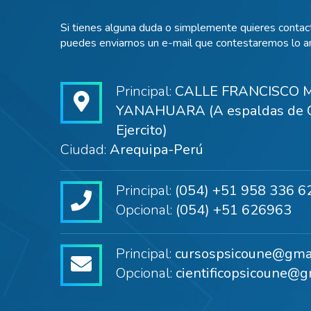
Si tienes alguna duda o simplemente quieres contact
puedes enviarnos un e-mail que contestaremos lo an
Principal:
CALLE FRANCISCO M
YANAHUARA (A espaldas de C
Ejercito)
Ciudad:
Arequipa-Perú
Principal:
(054) +51 958 336 6
Opcional:
(054) +51 626963
Principal:
cursospsicoune@gma
Opcional:
cientificopsicoune@g