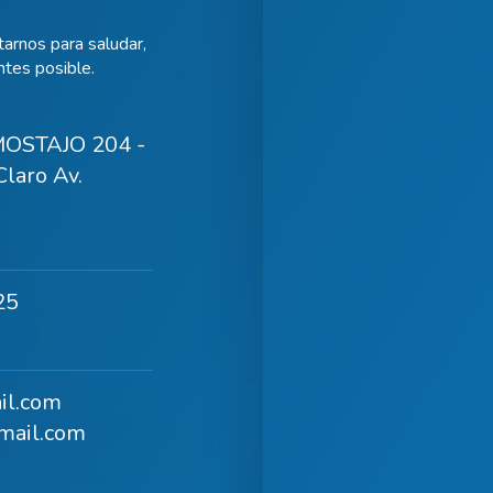
arnos para saludar,
tes posible.
OSTAJO 204 -
laro Av.
25
il.com
mail.com