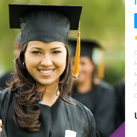
D
N
M
F
C