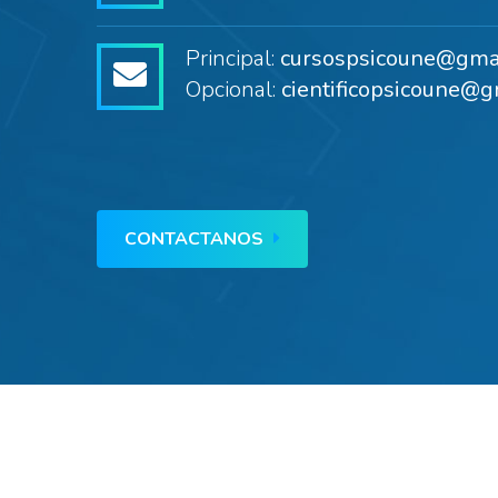
Principal:
cursospsicoune@gma
Opcional:
cientificopsicoune@g
CONTACTANOS