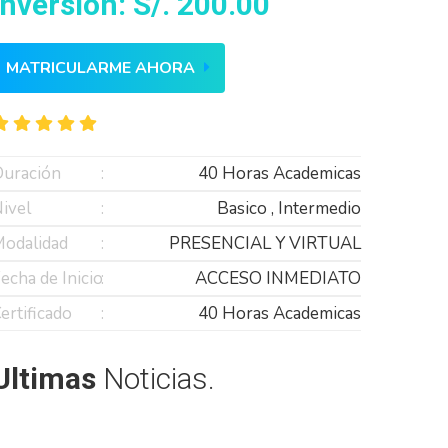
Inversión: S/. 200.00
MATRICULARME AHORA
uración
40 Horas Academicas
ivel
Basico , Intermedio
odalidad
PRESENCIAL Y VIRTUAL
echa de Inicio
ACCESO INMEDIATO
ertificado
40 Horas Academicas
Ultimas
Noticias.