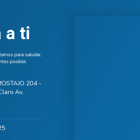
a ti
arnos para saludar,
tes posible.
OSTAJO 204 -
laro Av.
25