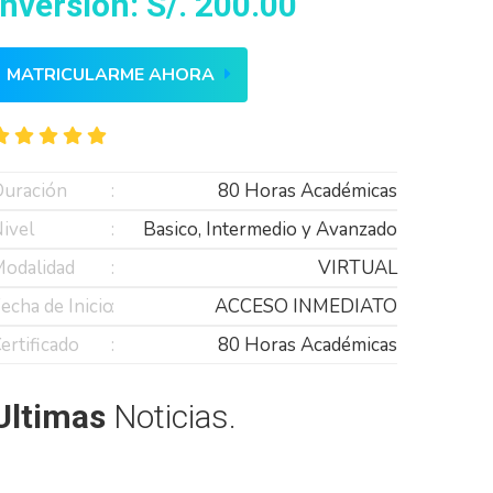
Inversión: S/. 200.00
MATRICULARME AHORA
uración
80 Horas Académicas
ivel
Basico, Intermedio y Avanzado
odalidad
VIRTUAL
echa de Inicio
ACCESO INMEDIATO
ertificado
80 Horas Académicas
Ultimas
Noticias.