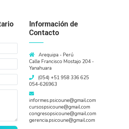
ario
Información de
Contacto
Arequipa - Perú
Calle Francisco Mostajo 204 -
Yanahuara
(054) +51 958 336 625
054-626963
informes.psicoune@gmail.com
cursospsicoune@gmail.com
congresopsicoune@gmail.com
gerencia.psicoune@gmail.com