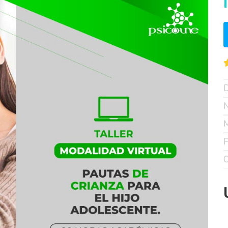
D
N
M
F
C