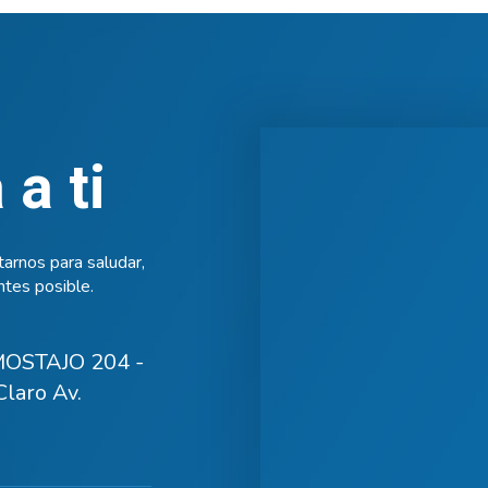
a ti
arnos para saludar,
tes posible.
OSTAJO 204 -
laro Av.