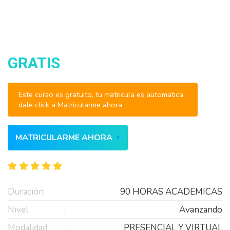
GRATIS
Este curso es gratuito, tu matricula es automatica,
dale click a Matricularme ahora
MATRICULARME AHORA
Duración
90 HORAS ACADEMICAS
Nivel
Avanzando
Modalidad
PRESENCIAL Y VIRTUAL