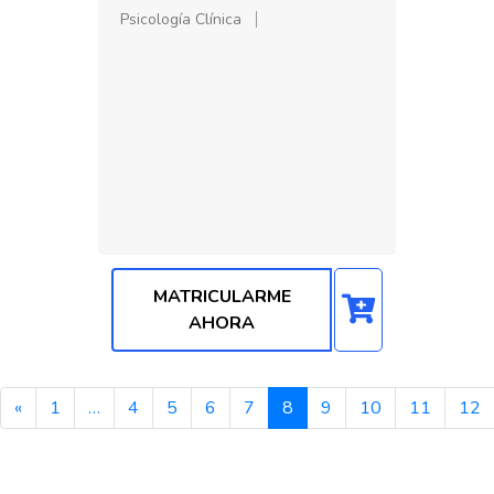
Psicología Clínica
MATRICULARME
AHORA
«
1
…
4
5
6
7
8
9
10
11
12