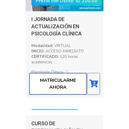
Precio con Dscto: S/. 200.00
I JORNADA DE
ACTUALIZACIÓN EN
PSICOLOGÍA CLÍNICA
Modalidad:
VIRTUAL
INICIO:
ACCESO INMEDIATO
CERTIFICADO:
120 horas
académicas
Psicología Clínica
MATRICULARME
AHORA
Precio: S/. 150.00
CURSO DE