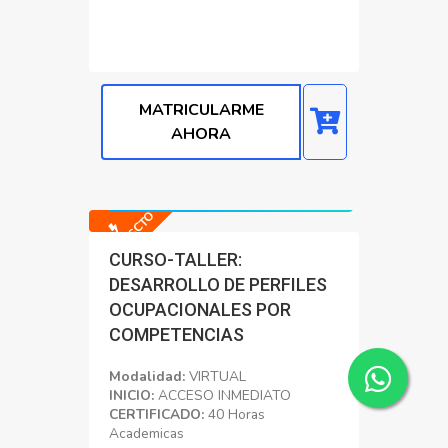
MATRICULARME
AHORA
Precio normal: S/. 2000.00
Precio con Dscto: S/. 200.00
-90% DSCTO
CURSO-TALLER:
DESARROLLO DE PERFILES
OCUPACIONALES POR
COMPETENCIAS
Modalidad:
VIRTUAL
INICIO:
ACCESO INMEDIATO
CERTIFICADO:
40 Horas
Academicas